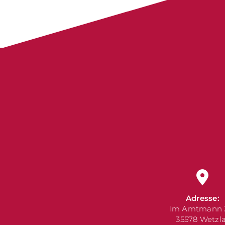
Adresse:
Im Amtmann 
35578 Wetzl